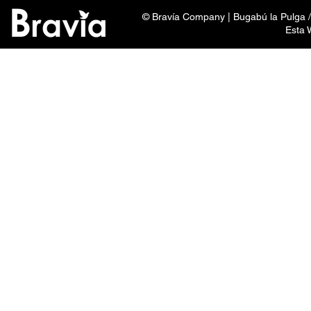
© Bravía Company | Bugabú la Pulga /
Esta 