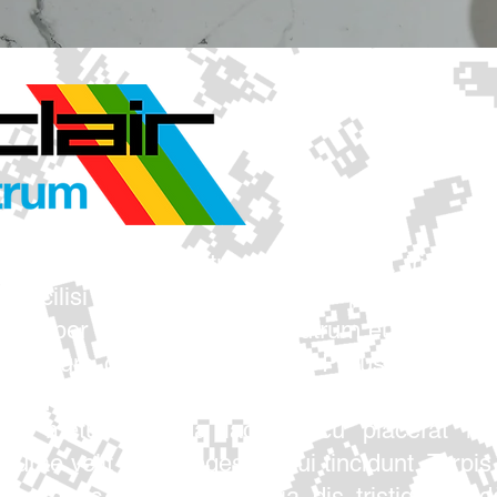
sit amet consectetur adipiscing elit tristique
 facilisi maecenas sodales pellentesque 
s semper dapibus inceptos, rutrum euismod frin
bibendum class volutpat velit. Purus nostra fe
atoque torquent luctus morbi mauris lacinia,
uis metus gravida lacus arcu placerat nul
curae velit mollis egestas dui tincidunt. Turpis
s nunc ornare ut cubilia dis tristique soda