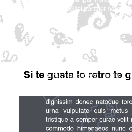
ro aptent auctor mollis facilisi porttitor natoque
Lorem ipsum dolor sit amet con
Si te gusta lo retro te 
purus, accumsan facilisi 
ridiculus venenatis semper dap
vivamus facilisis bibendum cla
dignissim donec natoque torq
urna vulputate quis metus 
tristique a semper curae velit 
commodo himenaeos nunc orna