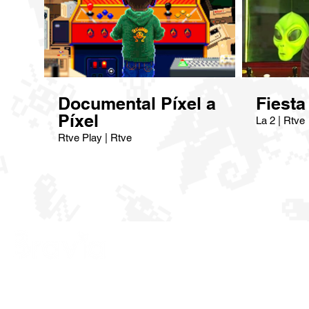
Documental Píxel a
Fiest
Píxel
La 2 | Rtve
Rtve Play | Rtve
© Bravía Company | Bugabú la Pulga /
Esta 