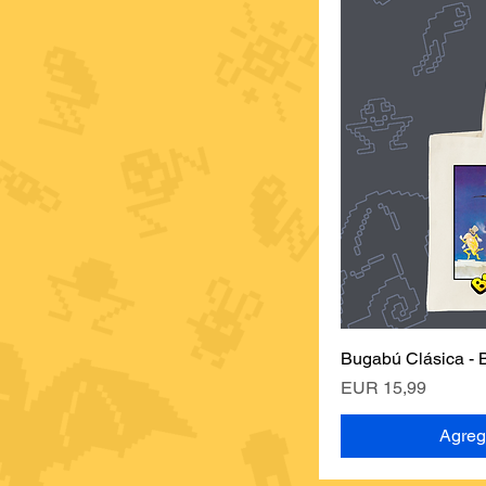
Bugabú Clásica - B
Vis
Precio
EUR 15,99
Agrega