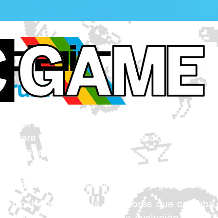
s 80s el ZX Spectrum era la principal forma de 
sa para cualquier niño de la época, era inmi
 su debut aquí.
el ZX Spectrum fue el microordenador más po
ión favorita entre los niños para jugar videojue
principal era su paleta de colores que captaba
lor, de ahí su nombre. Fue la evolución del ZX8